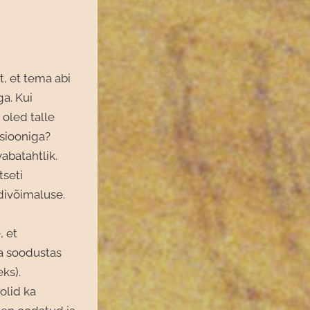
t, et tema abi
a. Kui
oled talle
tsiooniga?
abatahtlik.
tseti
divõimaluse.
, et
da soodustas
ks).
olid ka