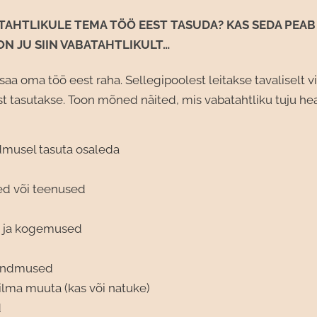
TAHTLIKULE TEMA TÖÖ EEST TASUDA? KAS SEDA PEAB
ON JU SIIN VABATAHTLIKULT…
 saa oma töö eest raha. Sellegipoolest leitakse tavaliselt vi
t tasutakse. Toon mõned näited, mis vabatahtliku tuju he
musel tasuta osaleda
ed või teenused
 ja kogemused
ündmused
lma muuta (kas või natuke)
d