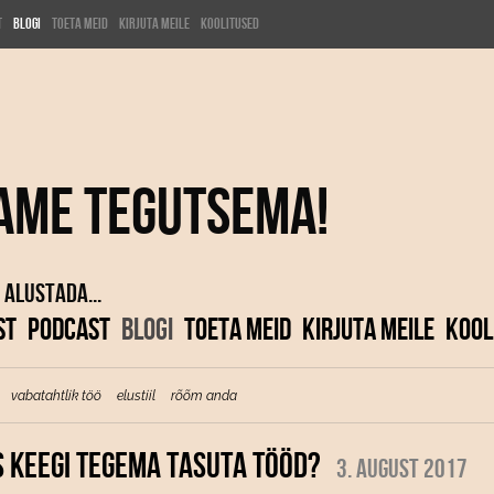
t
Blogi
Toeta meid
Kirjuta meile
KOOLITUSED
ame tegutsema!
 alustada...
ST
PODCAST
BLOGI
TOETA MEID
KIRJUTA MEILE
KOOL
vabatahtlik töö
elustiil
rõõm anda
S KEEGI TEGEMA TASUTA TÖÖD?
3. august 2017