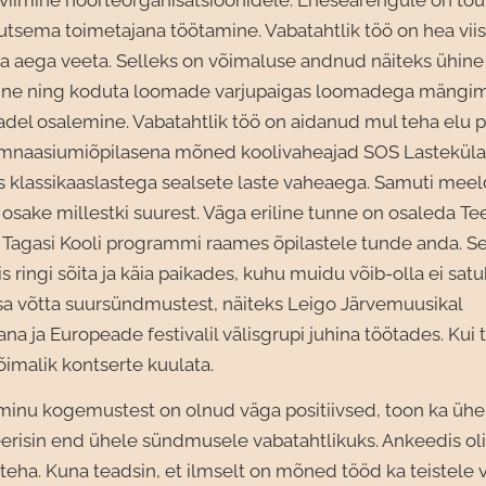
sema toimetajana töötamine. Vabatahtlik töö on hea viis
a aega veeta. Selleks on võimaluse andnud näiteks ühine
ine ning koduta loomade varjupaigas loomadega mängim
del osalemine. Vabatahtlik töö on aidanud mul teha elu
ümnaasiumiõpilasena mõned koolivaheajad SOS Lasteküla
os klassikaaslastega sealsete laste vaheaega. Samuti mee
 osake millestki suurest. Väga eriline tunne on osaleda T
a Tagasi Kooli programmi raames õpilastele tunde anda. S
s ringi sõita ja käia paikades, kuhu muidu võib-olla ei satu
sa võtta suursündmustest, näiteks Leigo Järvemuusikal
ijana ja Europeade festivalil välisgrupi juhina töötades. Ku
võimalik kontserte kuulata.
minu kogemustest on olnud väga positiivsed, toon ka üh
eerisin end ühele sündmusele vabatahtlikuks. Ankeedis oli
 teha. Kuna teadsin, et ilmselt on mõned tööd ka teistele 