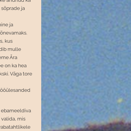
 sõprade ja
ine ja
 põnevamaks.
s, kus
ldib mulle
eeme Ära
ee on ka hea
kski. Väga tore
i tööülesanded
e ebameeldiva
 valida, mis
vabatahtlikele