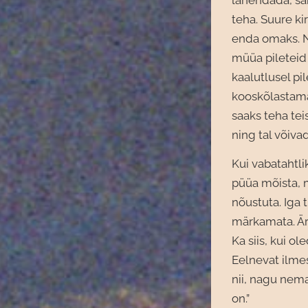
lahendada, sam
teha. Suure ki
enda omaks. N
müüa pileteid 
kaalutlusel pi
kooskõlastama
saaks teha tei
ning tal võivad
Kui vabatahtli
püüa mõista, m
nõustuta. Iga t
märkamata. Är
Ka siis, kui o
Eelnevat ilmes
nii, nagu nema
on.”