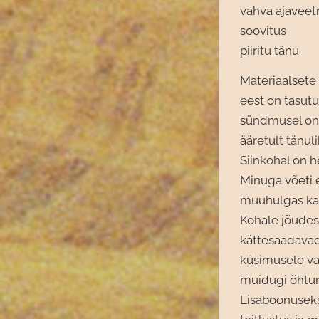
vahva ajavee
soovitus
piiritu tänu
Materiaalsete 
eest on tasut
sündmusel on 
ääretult tänul
Siinkohal on h
Minuga võeti e
muuhulgas ka s
Kohale jõudes 
kättesaadavad (
küsimusele vas
muidugi õhtu
Lisaboonuseks 