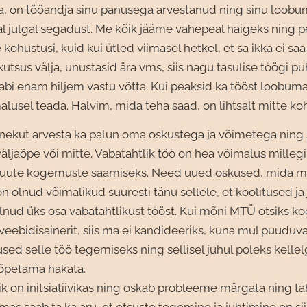
a, on tööandja sinu panusega arvestanud ning sinu loobu
jal julgal segadust. Me kõik jääme vahepeal haigeks ning
ohustusi, kuid kui ütled viimasel hetkel, et sa ikka ei saa 
 kutsus välja, unustasid ära vms, siis nagu tasulise töögi pu
abi enam hiljem vastu võtta. Kui peaksid ka tööst loobuma
lusel teada. Halvim, mida teha saad, on lihtsalt mitte ko
nekut arvesta ka palun oma oskustega ja võimetega ning 
äljaõpe või mitte. Vabatahtlik töö on hea võimalus milleg
 uute kogemuste saamiseks. Need uued oskused, mida m
 olnud võimalikud suuresti tänu sellele, et koolitused j
lnud üks osa vabatahtlikust tööst. Kui mõni MTÜ otsiks 
 veebidisainerit, siis ma ei kandideeriks, kuna mul puudu
ed selle töö tegemiseks ning sellisel juhul poleks kellel
 õpetama hakata.
k on initsiatiivikas ning oskab probleeme märgata ning t