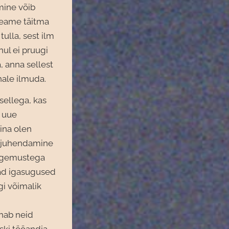
mine võib
 peame täitma
tulla, sest ilm
hul ei pruugi
, anna sellest
hale ilmuda.
sellega, kas
i uue
ina olen
a juhendamine
kogemustega
vad igasugused
gi võimalik
ahab neid