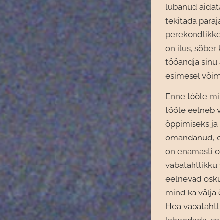
lubanud aidat
tekitada para
perekondlikke k
on ilus, sõber
tööandja sinu 
esimesel võima
Enne tööle mi
tööle eelneb v
õppimiseks ja
omandanud, on
on enamasti o
vabatahtlikku
eelnevad oskus
mind ka välja
Hea vabatahtli