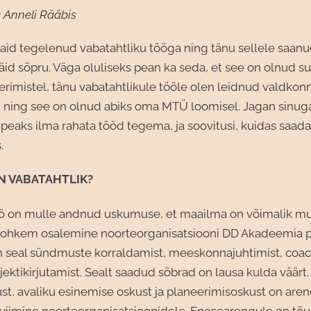
a Anneli Rääbis
aid tegelenud vabatahtliku tööga ning tänu sellele saanu
id sõpru. Väga oluliseks pean ka seda, et see on olnud s
rimistel, tänu vabatahtlikule tööle olen leidnud valdkon
 ning see on olnud abiks oma MTÜ loomisel. Jagan sinu
peaks ilma rahata tööd tegema, ja soovitusi, kuidas saad
.
N VABATAHTLIK?
öö on mulle andnud uskumuse, et maailma on võimalik mu
 rohkem osalemine noorteorganisatsiooni DD Akadeemia 
n seal sündmuste korraldamist, meeskonnajuhtimist, coac
jektikirjutamist. Sealt saadud sõbrad on lausa kulda väär
st, avaliku esinemise oskust ja planeerimisoskust on are
biviimine noorteorganisatsioonidele. Enesearengule on tõ