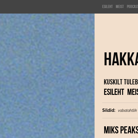
Esileht
Meist
Podcas
Hakk
Kuskilt tuleb
ESILEHT
MEI
Sildid:
vabatahtlik
MIKS PEAK