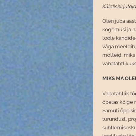
Külaliskirjutaj
Olen juba aast
kogemusi ja hä
tööle kandidee
väga meeldib,
mõtteid, miks 
vabatahtlikuks
MIKS MA OLE
Vabatahtlik t
õpetas kõige
Samuti õppisi
turundust, pro
suhtlemisosku
koolituste lä