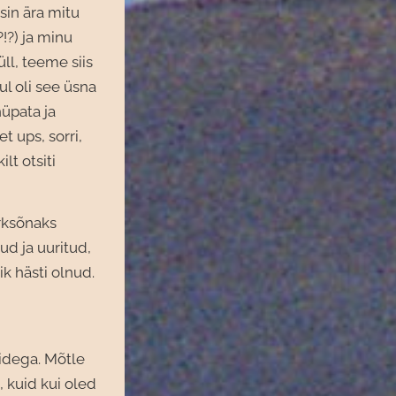
sin ära mitu
?!?) ja minu
ll, teeme siis
ul oli see üsna
hüpata ja
t ups, sorri,
lt otsiti
ärksõnaks
ud ja uuritud,
ik hästi olnud.
sidega. Mõtle
, kuid kui oled