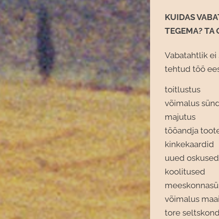
KUIDAS VABA
TEGEMA? TA 
Vabatahtlik ei
tehtud töö ees
toitlustus
võimalus sünd
majutus
tööandja toot
kinkekaardid
uued oskused
koolitused
meeskonnas
võimalus maai
tore seltskon