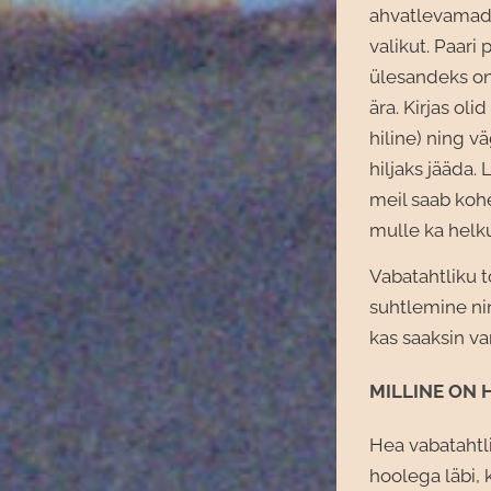
ahvatlevamad n
valikut. Paari 
ülesandeks on 
ära. Kirjas ol
hiline) ning vä
hiljaks jääda. 
meil saab kohe 
mulle ka helk
Vabatahtliku t
suhtlemine nin
kas saaksin var
MILLINE ON 
Hea vabatahtli
hoolega läbi, k