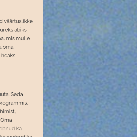
d väärtuslikke
uureks abiks
na, mis mulle
ga oma
a heaks
uta. Seda
programmis.
himist,
t. Oma
ndanud ka
uke andnud ka