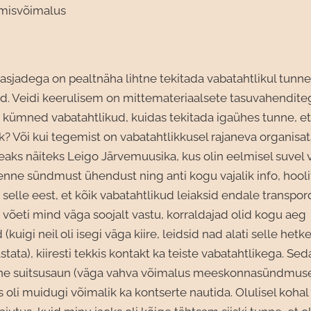
tmisvõimalus
asjadega on pealtnäha lihtne tekitada vabatahtlikul tunne
ud. Veidi keerulisem on mittemateriaalsete tasuvahenditeg
kümned vabatahtlikud, kuidas tekitada igaühes tunne, et 
ik? Või kui tegemist on vabatahtlikkusel rajaneva organisa
eaks näiteks Leigo Järvemuusika, kus olin eelmisel suvel v
nne sündmust ühendust ning anti kogu vajalik info, hooli
elle eest, et kõik vabatahtlikud leiaksid endale transpor
võeti mind väga soojalt vastu, korraldajad olid kogu aeg
kuigi neil oli isegi väga kiire, leidsid nad alati selle hetke
tata), kiiresti tekkis kontakt ka teiste vabatahtlikega. Se
ne suitsusaun (väga vahva võimalus meeskonnasündmuse
oli muidugi võimalik ka kontserte nautida. Olulisel kohal 