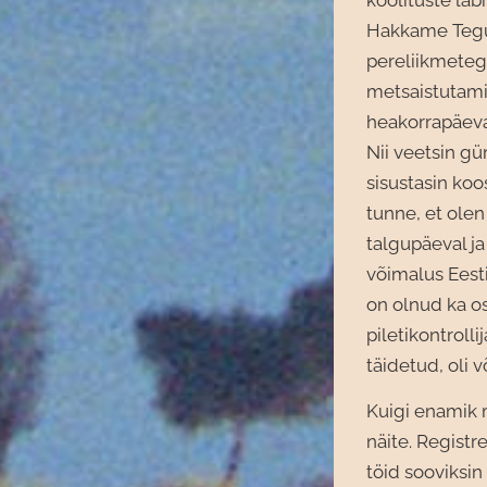
Hakkame Tegut
pereliikmeteg
metsaistutam
heakorrapäeva
Nii veetsin g
sisustasin ko
tunne, et olen
talgupäeval j
võimalus Eesti
on olnud ka o
piletikontroll
täidetud, oli 
Kuigi enamik 
näite. Registr
töid sooviksin