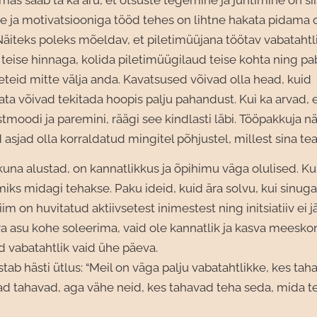
as saab ta ka aru, et otsuste tegemine ja juhtimine on sii
re ja motivatsiooniga tööd tehes on lihtne hakata pidama
äiteks poleks mõeldav, et piletimüüjana töötav vabatahtl
teise hinnaga, kolida piletimüügilaud teise kohta ning p
leteid mitte välja anda. Kavatsused võivad olla head, kuid
ta võivad tekitada hoopis palju pahandust. Kui ka arvad, 
stmoodi ja paremini, räägi see kindlasti läbi. Tööpakkuja nä
 asjad olla korraldatud mingitel põhjustel, millest sina tead
kuna alustad, on kannatlikkus ja õpihimu väga olulised. Kuu
iks midagi tehakse. Paku ideid, kuid ära solvu, kui sinuga
iim on huvitatud aktiivsetest inimestest ning initsiatiiv ei 
a asu kohe soleerima, vaid ole kannatlik ja kasva meesko
led vabatahtlik vaid ühe päeva.
tab hästi ütlus: “Meil on väga palju vabatahtlikke, kes tah
d tahavad, aga vähe neid, kes tahavad teha seda, mida te