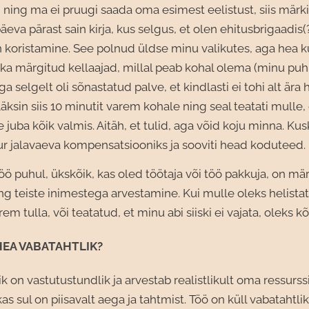
ing ma ei pruugi saada oma esimest eelistust, siis märki
päeva pärast sain kirja, kus selgus, et olen ehitusbrigaadis(
koristamine. See polnud üldse minu valikutes, aga hea kü
id ka märgitud kellaajad, millal peab kohal olema (minu puh
ga selgelt oli sõnastatud palve, et kindlasti ei tohi alt ära 
Läksin siis 10 minutit varem kohale ning seal teatati mulle, e
juba kõik valmis. Aitäh, et tulid, aga võid koju minna. Kuski
ur jalavaeva kompensatsiooniks ja sooviti head koduteed.
öö puhul, ükskõik, kas oled töötaja või töö pakkuja, on m
g teiste inimestega arvestamine. Kui mulle oleks helistat
em tulla, või teatatud, et minu abi siiski ei vajata, oleks kõ
HEA VABATAHTLIK?
k on vastutustundlik ja arvestab realistlikult oma ressurs
as sul on piisavalt aega ja tahtmist. Töö on küll vabatahtlik