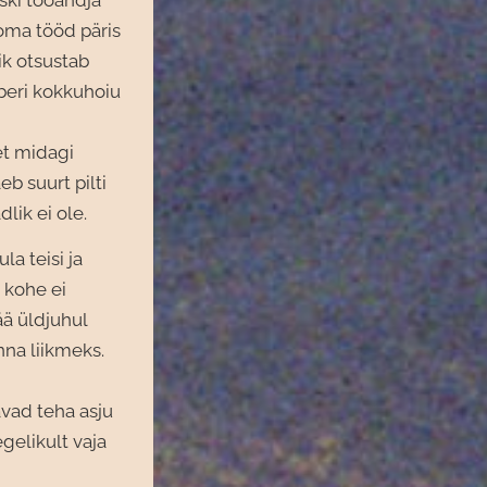
ski tööandja
 oma tööd päris
ik otsustab
aberi kokkuhoiu
et midagi
eb suurt pilti
lik ei ole.
la teisi ja
 kohe ei
jää üldjuhul
nna liikmeks.
avad teha asju
gelikult vaja