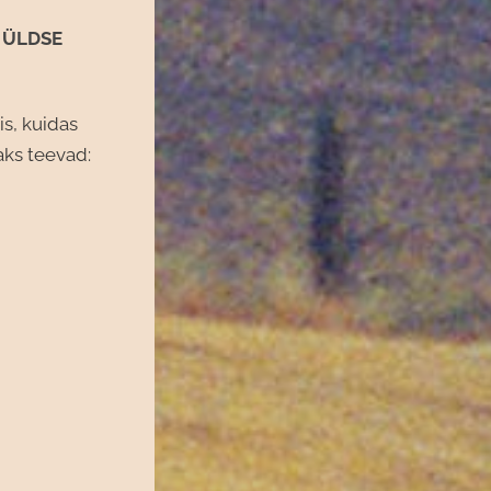
 ÜLDSE
is, kuidas
aks teevad: