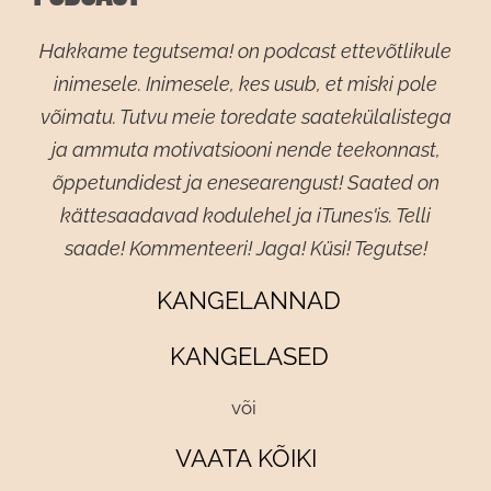
Hakkame tegutsema! on podcast ettevõtlikule
inimesele. Inimesele, kes usub, et miski pole
võimatu. Tutvu meie toredate saatekülalistega
ja ammuta motivatsiooni nende teekonnast,
õppetundidest ja enesearengust! Saated on
kättesaadavad kodulehel ja iTunes'is. Telli
saade! Kommenteeri! Jaga! Küsi! Tegutse!
KANGELANNAD
KANGELASED
või
VAATA
KÕIKI