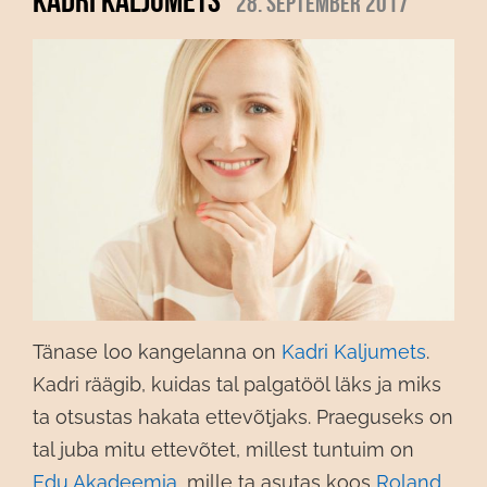
28. september 2017
Tänase loo kangelanna on
Kadri Kaljumets
.
Kadri räägib, kuidas tal palgatööl läks ja miks
ta otsustas hakata ettevõtjaks. Praeguseks on
tal juba mitu ettevõtet, millest tuntuim on
Edu Akadeemia
, mille ta asutas koos
Roland