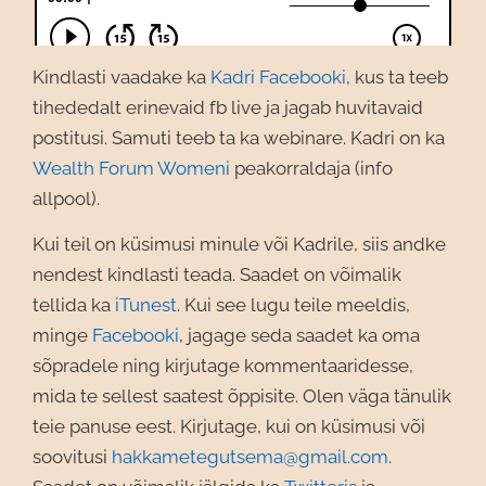
Kindlasti vaadake ka
Kadri Facebooki
, kus ta teeb
tihededalt erinevaid fb live ja jagab huvitavaid
postitusi. Samuti teeb ta ka webinare. Kadri on ka
Wealth Forum Womeni
peakorraldaja (info
allpool).
Kui teil on küsimusi minule või Kadrile, siis andke
nendest kindlasti teada. Saadet on võimalik
tellida ka
iTunest
. Kui see lugu teile meeldis,
minge
Facebooki
, jagage seda saadet ka oma
sõpradele ning kirjutage kommentaaridesse,
mida te sellest saatest õppisite. Olen väga tänulik
teie panuse eest. Kirjutage, kui on küsimusi või
soovitusi
hakkametegutsema@gmail.com
.