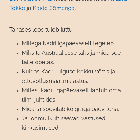
Tokko
ja
Kaido Sõmeriga
.
Tänases loos tuleb juttu:
Millega Kadri igapäevaselt tegeleb.
Miks ta Austraaliasse läks ja mida see
talle õpetas.
Kuidas Kadri julguse kokku võttis ja
ettevõtlusmaailma astus.
Millest kadri igapäevaselt lähtub oma
tiimi juhtides.
Mida ta soovitab kõigil iga päev teha.
Ja loomulikult saavad vastused
kiirküsimused.