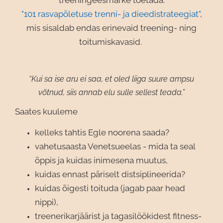
treeningeesmärke toetada.
"101 rasvapõletuse trenni- ja dieedistrateegiat"
,
mis sisaldab endas erinevaid treening- ning
toitumiskavasid.
“Kui sa ise aru ei saa, et oled liiga suure ampsu
võtnud, siis annab elu sulle sellest teada.”
Saates kuuleme
kelleks tahtis Egle noorena saada?
vahetusaasta Venetsueelas - mida ta seal
õppis ja kuidas inimesena muutus,
kuidas ennast päriselt distsiplineerida?
kuidas õigesti toituda (jagab paar head
nippi),
treenerikarjäärist ja tagasilöökidest fitness-