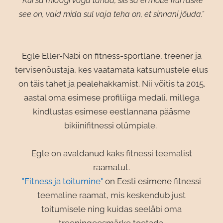
“Kui sa midagi väga tahad, siis sa ei mõtle kui raske
see on, vaid mida sul vaja teha on, et sinnani jõuda.”
Egle Eller-Nabi on fitness-sportlane, treener ja
tervisenõustaja, kes vaatamata katsumustele elus
on täis tahet ja pealehakkamist. Nii võitis ta 2015.
aastal oma esimese profiliiga medali, millega
kindlustas esimese eestlannana pääsme
bikiinifitnessi olümpiale.
Egle on avaldanud kaks fitnessi teemalist
raamatut.
"Fitness ja toitumine"
on Eesti esimene fitnessi
teemaline raamat, mis keskendub just
toitumisele ning kuidas seeläbi oma