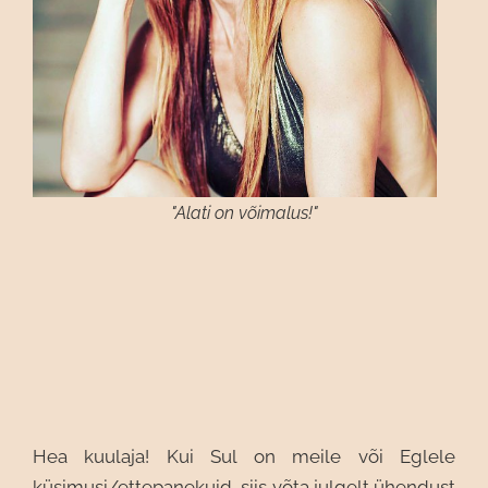
"Alati on võimalus!"
Hea kuulaja! Kui Sul on meile või Eglele
küsimusi/ettepanekuid, siis võta julgelt ühendust