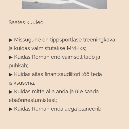
Saates kuuled:
▶︎ Missugune on tippsportlase treeningkava
ja kuidas valmistutakse MM-iks;
▶︎ Kuidas Roman end vaimselt laeb ja
puhkab;
▶︎ Kuidas aitas finantsaudiitori töö teda
isiksusena;
▶︎ Kuidas mitte alla anda ja üle saada
ebaõnnestumistest;
▶︎ Kuidas Roman enda aega planeerib.