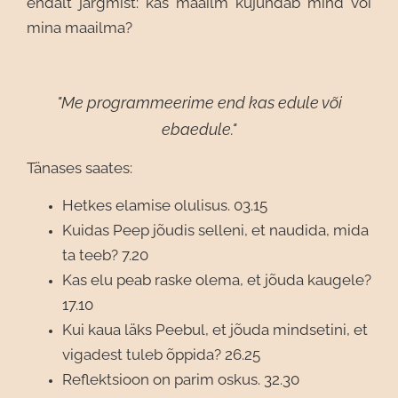
endalt järgmist: kas maailm kujundab mind või
mina maailma?
"Me programmeerime end kas edule või
ebaedule."
Tänases saates:
Hetkes elamise olulisus. 03.15
Kuidas Peep jõudis selleni, et naudida, mida
ta teeb? 7.20
Kas elu peab raske olema, et jõuda kaugele?
17.10
Kui kaua läks Peebul, et jõuda mindsetini, et
vigadest tuleb õppida? 26.25
Reflektsioon on parim oskus. 32.30