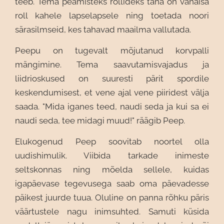
teeb. Tema peamisteks rollideks täna on vanaisa
roll kahele lapselapsele ning toetada noori
särasilmseid, kes tahavad maailma vallutada.
Peepu on tugevalt mõjutanud korvpalli
mängimine. Tema saavutamisvajadus ja
liidrioskused on suuresti pärit spordile
keskendumisest, et vene ajal vene piiridest välja
saada. "Mida iganes teed, naudi seda ja kui sa ei
naudi seda, tee midagi muud!" räägib Peep.
Elukogenud Peep soovitab noortel olla
uudishimulik. Viibida tarkade inimeste
seltskonnas ning mõelda sellele, kuidas
igapäevase tegevusega saab oma päevadesse
päikest juurde tuua. Oluline on panna rõhku päris
väärtustele nagu inimsuhted. Samuti küsida