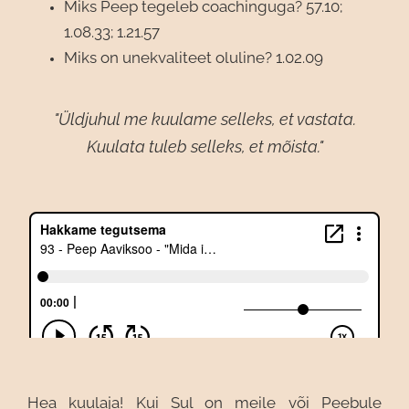
Miks Peep tegeleb coachinguga? 57.10;
1.08.33; 1.21.57
Miks on unekvaliteet oluline? 1.02.09
"Üldjuhul me kuulame selleks, et vastata.
Kuulata tuleb selleks, et mõista."
Hea kuulaja! Kui Sul on meile või Peebule