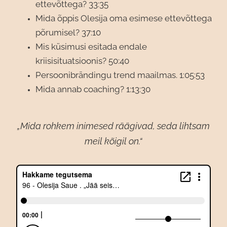
ettevõttega? 33:35
Mida õppis Olesija oma esimese ettevõttega
põrumisel? 37:10
Mis küsimusi esitada endale
kriisisituatsioonis? 50:40
Persoonibrändingu trend maailmas. 1:05:53
Mida annab coaching? 1:13:30
„Mida rohkem inimesed räägivad, seda lihtsam
meil kõigil on.“