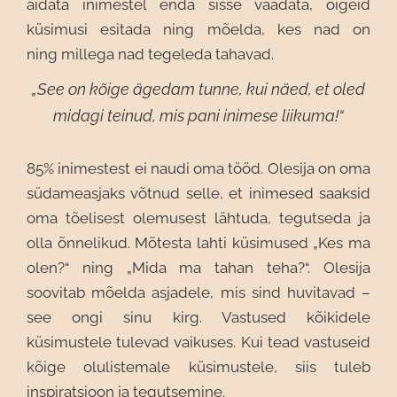
aidata inimestel
enda sisse vaadata, õigeid
küsimusi esitada ning mõelda, kes nad on
ning
millega nad tegeleda tahavad.
„See on kõige ägedam tunne, kui näed, et oled
midagi teinud, mis pani inimese liikuma!“
85% inimestest ei naudi oma tööd. Olesija on oma
südameasjaks võtnud selle,
et inimesed saaksid
oma tõelisest olemusest lähtuda, tegutseda ja
olla
õnnelikud. Mõtesta lahti küsimused „Kes ma
olen?“ ning „Mida ma tahan
teha?“. Olesija
soovitab mõelda asjadele, mis sind huvitavad –
see ongi sinu
kirg. Vastused kõikidele
küsimustele tulevad vaikuses. Kui tead vastuseid
kõige
olulistemale küsimustele, siis tuleb
inspiratsioon ja tegutsemine.