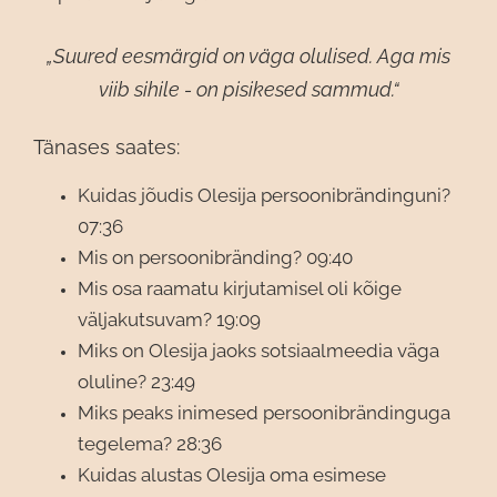
„Suured eesmärgid on väga olulised. Aga mis
viib sihile - on pisikesed sammud.“
Tänases saates:
Kuidas jõudis Olesija persoonibrändinguni?
07:36
Mis on persoonibränding? 09:40
Mis osa raamatu kirjutamisel oli kõige
väljakutsuvam? 19:09
Miks on Olesija jaoks sotsiaalmeedia väga
oluline? 23:49
Miks peaks inimesed persoonibrändinguga
tegelema? 28:36
Kuidas alustas Olesija oma esimese