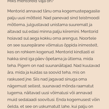
Miks mentoreid vaja on?
Mentorid annavad tänu oma kogemustepagasile
palju uusi mõtteid. Nad panevad sind teistmoodi
mõtlema, julgustavad unistama suuremalt ja
aitavad sul edasi minna palju kiiremini. Mentorid
hoiavad sul aega kokku oma arengus. Noortele
on see suurepärane võimalus õppida inimestelt,
kes on rohkem kogenud. Mentorid kindlasti ei
hakka sind iga päev õpetama ja ütlema, mida
teha. Pigem on nad suunanäitajad. Nad kuulavad
ära, mida ja kuidas sa soovid teha, mis on
raskused jne. Siis nad jagavad sinuga oma
nägemust sellest, suunavad mõnda raamatut
lugema, näitavad uusi võimalusi või annavad
muid sedalaadi soovitusi. Enda kogemusest võin
öelda, et see on uskumatult lahe, kui palju on