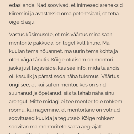
edasi anda. Nad soovivad, et inimesed areneksid
kiiremini ja avastaksid oma potentsiaali, et teha
õigeid asju.
Vastus küsimusele, et mis väärtus mina saan
mentorile pakkuda, on tegelikult lihtne. Ma
kuulan tema nõuannet, ma uurin tema kohta ja
olen väga tänulik. Kõige olulisem on mentori
jaoks just tagasiside, kas see info, mida ta andis,
oli kasulik ja pärast seda näha tulemusi. Väärtus
ongi see, et kui sul on mentor, kes on sind
suunanud ja õpetanud, siis ta tahab näha sinu
arengut. Mitte midagi ei tee mentoritele rohkem
rõõmu, kui nägemine, et mentorlane on võtnud
soovitused kuulda ja tegutseb. Kõige rohkem
soovitan ma mentoritele saata aeg-ajalt