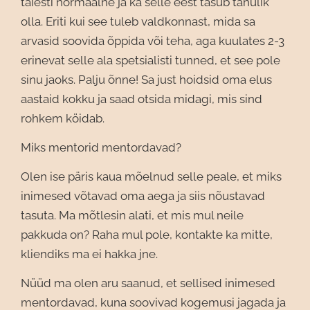
täiesti normaalne ja ka selle eest tasub tänulik
olla. Eriti kui see tuleb valdkonnast, mida sa
arvasid soovida õppida või teha, aga kuulates 2-3
erinevat selle ala spetsialisti tunned, et see pole
sinu jaoks. Palju õnne! Sa just hoidsid oma elus
aastaid kokku ja saad otsida midagi, mis sind
rohkem köidab.
Miks mentorid mentordavad?
Olen ise päris kaua mõelnud selle peale, et miks
inimesed võtavad oma aega ja siis nõustavad
tasuta. Ma mõtlesin alati, et mis mul neile
pakkuda on? Raha mul pole, kontakte ka mitte,
kliendiks ma ei hakka jne.
Nüüd ma olen aru saanud, et sellised inimesed
mentordavad, kuna soovivad kogemusi jagada ja