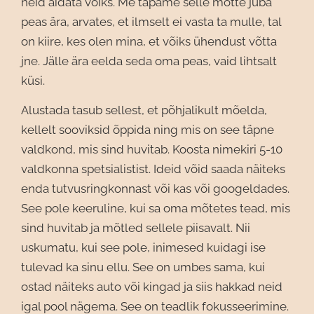
neid aidata võiks. Me tapame selle mõtte juba
peas ära, arvates, et ilmselt ei vasta ta mulle, tal
on kiire, kes olen mina, et võiks ühendust võtta
jne. Jälle ära eelda seda oma peas, vaid lihtsalt
küsi.
Alustada tasub sellest, et põhjalikult mõelda,
kellelt sooviksid õppida ning mis on see täpne
valdkond, mis sind huvitab. Koosta nimekiri 5-10
valdkonna spetsialistist. Ideid võid saada näiteks
enda tutvusringkonnast või kas või googeldades.
See pole keeruline, kui sa oma mõtetes tead, mis
sind huvitab ja mõtled sellele piisavalt. Nii
uskumatu, kui see pole, inimesed kuidagi ise
tulevad ka sinu ellu. See on umbes sama, kui
ostad näiteks auto või kingad ja siis hakkad neid
igal pool nägema. See on teadlik fokusseerimine.