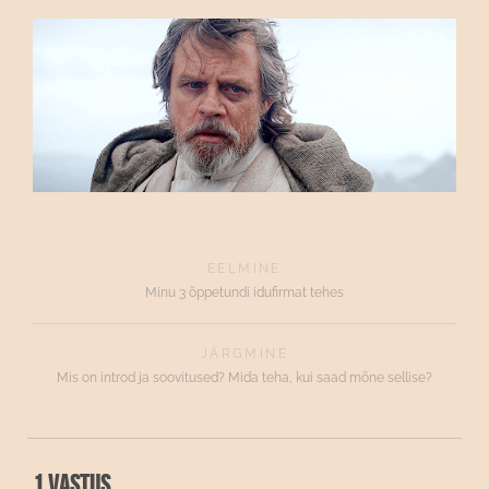
EELMINE
Minu 3 õppetundi idufirmat tehes
JÄRGMINE
Mis on introd ja soovitused? Mida teha, kui saad mõne sellise?
1 vastus