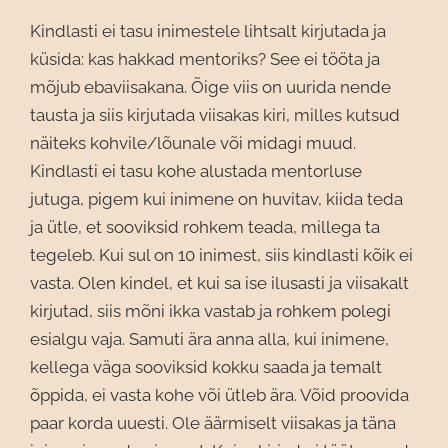
Kindlasti ei tasu inimestele lihtsalt kirjutada ja
küsida: kas hakkad mentoriks? See ei tööta ja
mõjub ebaviisakana. Õige viis on uurida nende
tausta ja siis kirjutada viisakas kiri, milles kutsud
näiteks kohvile/lõunale või midagi muud.
Kindlasti ei tasu kohe alustada mentorluse
jutuga, pigem kui inimene on huvitav, kiida teda
ja ütle, et sooviksid rohkem teada, millega ta
tegeleb. Kui sul on 10 inimest, siis kindlasti kõik ei
vasta. Olen kindel, et kui sa ise ilusasti ja viisakalt
kirjutad, siis mõni ikka vastab ja rohkem polegi
esialgu vaja. Samuti ära anna alla, kui inimene,
kellega väga sooviksid kokku saada ja temalt
õppida, ei vasta kohe või ütleb ära. Võid proovida
paar korda uuesti. Ole äärmiselt viisakas ja täna