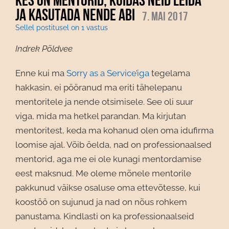
JA KASUTADA NENDE ABI
7. mai 2017
Sellel postitusel on 1 vastus
Indrek Põldvee
Enne kui ma
Sorry as a Service’iga
tegelama
hakkasin, ei pööranud ma eriti tähelepanu
mentoritele ja nende otsimisele. See oli suur
viga, mida ma hetkel parandan. Ma kirjutan
mentoritest, keda ma kohanud olen oma idufirma
loomise ajal. Võib öelda, nad on professionaalsed
mentorid, aga me ei ole kunagi mentordamise
eest maksnud. Me oleme mõnele mentorile
pakkunud väikse osaluse oma ettevõtesse, kui
koostöö on sujunud ja nad on nõus rohkem
panustama. Kindlasti on ka professionaalseid