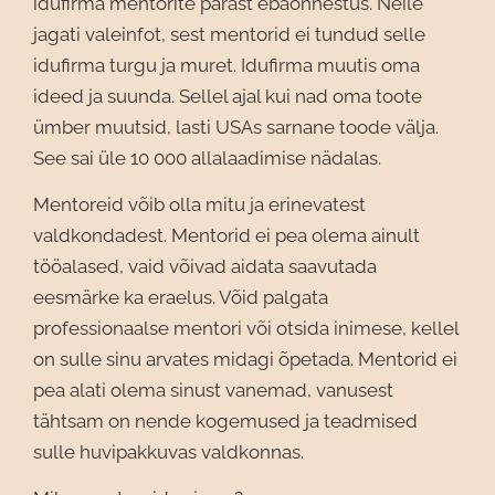
idufirma mentorite pärast ebaõnnestus. Neile
jagati valeinfot, sest mentorid ei tundud selle
idufirma turgu ja muret. Idufirma muutis oma
ideed ja suunda. Sellel ajal kui nad oma toote
ümber muutsid, lasti USAs sarnane toode välja.
See sai üle 10 000 allalaadimise nädalas.
Mentoreid võib olla mitu ja erinevatest
valdkondadest. Mentorid ei pea olema ainult
tööalased, vaid võivad aidata saavutada
eesmärke ka eraelus. Võid palgata
professionaalse mentori või otsida inimese, kellel
on sulle sinu arvates midagi õpetada. Mentorid ei
pea alati olema sinust vanemad, vanusest
tähtsam on nende kogemused ja teadmised
sulle huvipakkuvas valdkonnas.