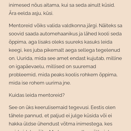
inimesed nõus aitama, kui sa seda ainult küsid.
Ära eelda asju, küsi.
Mentoreid võiks valida valdkonna järgi. Näiteks sa
soovid saada automehaanikus ja lähed kooli seda
õppima, aga lisaks oleks suureks kasuks leida
keegi, kes juba pikemalt aega sellega tegelenud
on. Uurida, mida see amet endast kujutab, milline
on igapäevaelu, millised on suuremad
probleemid, mida peaks koolis rohkem õppima,
mida ise rohem uurima jne.
Kuidas leida mentoreid?
See on üks keerulisemaid tegevusi. Eestis olen
tähele pannud, et paljud ei julge küsida või ei
hakka üldse ühendust võtma inimestega, kes