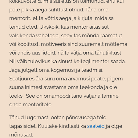
kokkuvõtteid, mis sul elus on toimunud, eriti kui
pole pikka aega suhtlust olnud. Täna oma
mentorit, et ta võttis aega ja kirjuta, mida sa
teinud oled. Ükskõik, kas mentor aitas sul
valdkonda vahetada, soovitas mõnda raamatut
või koolitust, motiveeris sind suuremalt mõtlema
või andis uusi ideid, näita välja oma tänulikkust.
Nii võib tulevikus ka sinust kellegi mentor saada.
Jaga julgelt oma kogemusi ja teadmisi.
Sealjuures ära suru oma arvamusi peale, pigem
suuna inimesi avastama oma teekonda ja ole
toeks. See on omamoodi tänu väljanäitamine
enda mentoritele.
Tänud lugemast, ootan põnevusega teie
tagasisidet. Kuulake kindlasti ka
saateid
ja olge
mõnusad.