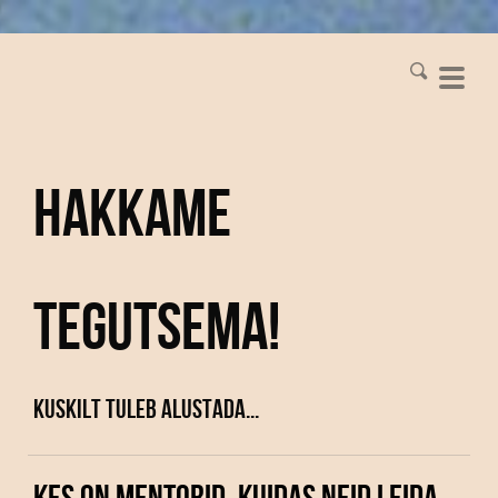
Hakkame
tegutsema!
Kuskilt tuleb alustada...
KES ON MENTORID, KUIDAS NEID LEIDA