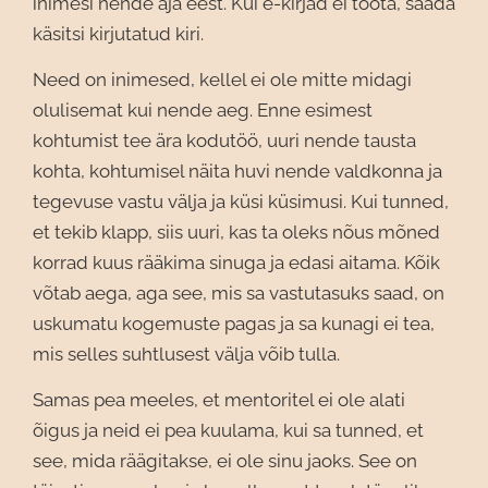
inimesi nende aja eest. Kui e-kirjad ei tööta, saada
käsitsi kirjutatud kiri.
Need on inimesed, kellel ei ole mitte midagi
olulisemat kui nende aeg. Enne esimest
kohtumist tee ära kodutöö, uuri nende tausta
kohta, kohtumisel näita huvi nende valdkonna ja
tegevuse vastu välja ja küsi küsimusi. Kui tunned,
et tekib klapp, siis uuri, kas ta oleks nõus mõned
korrad kuus rääkima sinuga ja edasi aitama. Kõik
võtab aega, aga see, mis sa vastutasuks saad, on
uskumatu kogemuste pagas ja sa kunagi ei tea,
mis selles suhtlusest välja võib tulla.
Samas pea meeles, et mentoritel ei ole alati
õigus ja neid ei pea kuulama, kui sa tunned, et
see, mida räägitakse, ei ole sinu jaoks. See on