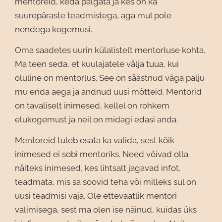
mentoreid, keda palgata ja kes on ka
suurepäraste teadmistega, aga mul pole
nendega kogemusi.
Oma saadetes uurin külalistelt mentorluse kohta.
Ma teen seda, et kuulajatele välja tuua, kui
oluline on mentorlus. See on säästnud väga palju
mu enda aega ja andnud uusi mõtteid. Mentorid
on tavaliselt inimesed, kellel on rohkem
elukogemust ja neil on midagi edasi anda.
Mentoreid tuleb osata ka valida, sest kõik
inimesed ei sobi mentoriks. Need võivad olla
näiteks inimesed, kes lihtsalt jagavad infot,
teadmata, mis sa soovid teha või milleks sul on
uusi teadmisi vaja. Ole ettevaatlik mentori
valimisega, sest ma olen ise näinud, kuidas üks