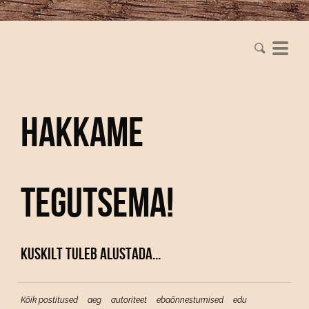
Hakkame
tegutsema!
Kuskilt tuleb alustada...
Kõik postitused
aeg
autoriteet
ebaõnnestumised
edu