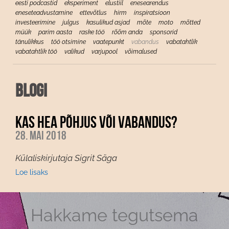
eesti podcastid
eksperiment
elustiil
enesearendus
eneseteadvustamine
ettevõtlus
hirm
inspiratsioon
investeerimine
julgus
kasulikud asjad
mõte
moto
mõtted
müük
parim aasta
raske töö
rõõm anda
sponsorid
tänulikkus
töö otsimine
vaatepunkt
vabandus
vabatahtlik
vabatahtlik töö
valikud
varjupool
võimalused
Blogi
KAS HEA PÕHJUS VÕI VABANDUS?
28. mai 2018
Külaliskirjutaja Sigrit Säga
Loe lisaks
Hakkame tegutsema