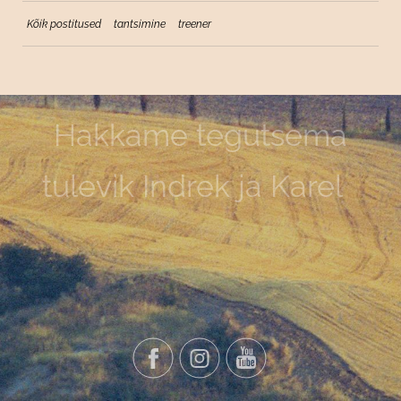
Kõik postitused
tantsimine
treener
Hakkame tegutsema
tulevik Indrek ja Karel