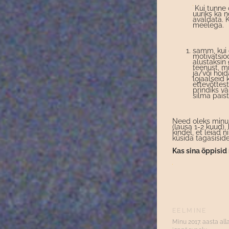
Kui tunne 
uuriks ka n
avaldata. K
meelega.
samm, kui o
motivatsioo
alustaksin 
teenust, mi
ja/või hoid
lojaalseid
ettevõttest
prindiks vä
silma paist
Need oleks minu
(lausa 1-2 kuud),
kindel, et leiad 
küsida tagasiside
Kas sina õppisid
EELMINE
Minu 2017. aasta al