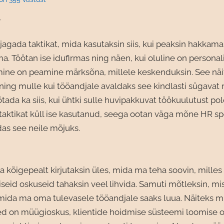
e
jagada taktikat, mida kasutaksin siis, kui peaksin hakkama
a. Töötan ise idufirmas ning näen, kui oluline on personal
emine on peamine märksõna, millele keskenduksin. See näi
ing mulle kui tööandjale avaldaks see kindlasti sügavat 
ötada ka siis, kui ühtki sulle huvipakkuvat töökuulutust po
aktikat küll ise kasutanud, seega ootan väga mõne HR spe
das see neile mõjuks.
 kõigepealt kirjutaksin üles, mida ma teha soovin, mille
iseid oskuseid tahaksin veel lihvida. Samuti mõtleksin, mi
 mida ma oma tulevasele tööandjale saaks luua. Näiteks m
d on müügioskus, klientide hoidmise süsteemi loomise o