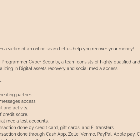
n a victim of an online scam Let us help you recover your money!
 Programmer Cyber Security, a team consists of highly qualified an
alizing in Digital assets recovery and social media access.
E
heating partner.
 messages access.
l and activity.
f credit score.
ial media lost accounts.
nsaction done by credit card, gift cards, and E-transfers
ansaction done through Cash App, Zelle, Venmo, PayPal, Apple pay, 