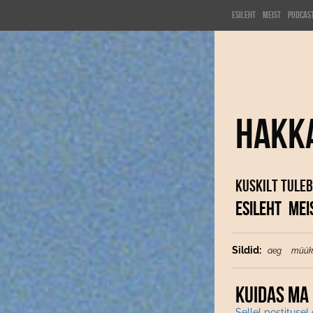
Esileht
Meist
Podcas
Hakk
Kuskilt tuleb
ESILEHT
MEI
Sildid:
aeg
müük
KUIDAS MA
Sellel postitusel