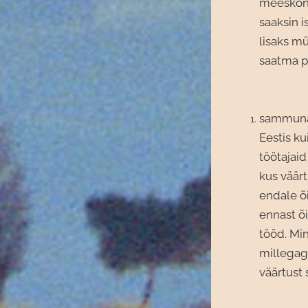
meeskonn
saaksin i
lisaks mü
saatma p
sammuna m
Eestis k
töötajaid
kus väärt
endale õ
ennast õ
tööd. Min
millegagi
väärtust 