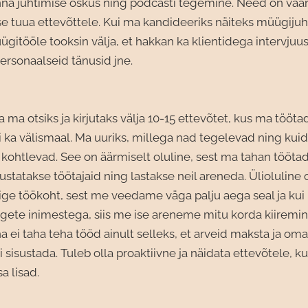
a juhtimise oskus ning podcasti tegemine. Need on vää
se tuua ettevõttele. Kui ma kandideeriks näiteks müügijuhi
ügitööle tooksin välja, et hakkan ka klientidega intervju
ersonaalseid tänusid jne.
a otsiks ja kirjutaks välja 10-15 ettevõtet, kus ma töötad
ui ka välismaal. Ma uuriks, millega nad tegelevad ning ku
 kohtlevad. See on äärmiselt oluline, sest ma tahan töötad
ustatakse töötajaid ning lastakse neil areneda. Ülioluline 
ige töökoht, sest me veedame väga palju aega seal ja ku
igete inimestega, siis me ise areneme mitu korda kiiremin
a ei taha teha tööd ainult selleks, et arveid maksta ja om
 sisustada. Tuleb olla proaktiivne ja näidata ettevõtele, ku
sa lisad.