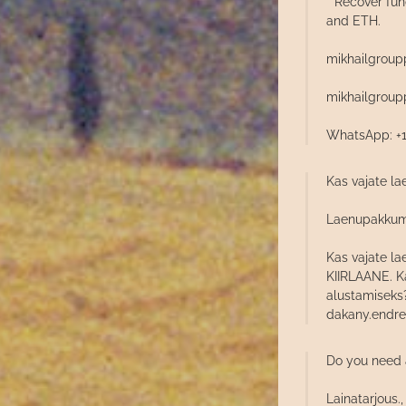
* Recover fun
and ETH.
mikhailgrou
mikhailgrou
WhatsApp: +1
Kas vajate la
Laenupakkum
Kas vajate la
KIIRLAANE. Ka
alustamiseks?
dakany.endr
Do you need a
Lainatarjous.,