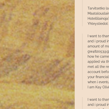
Tarvitsetko la
Maatalouslain
Hotellilainoja
Yhteystiedot
I want to th
and i proud i
amount of mon
gw482053@gma
how he came t
applied via t
met all the 
account befor
your financi
when i event
I am Kay Oliv
I want to th
and i proud i