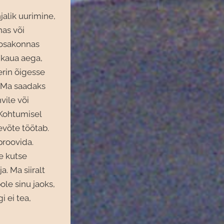
alik uurimine,
nas või
s osakonnas
 kaua aega,
erin õigesse
. Ma saadaks
vile või
 Kohtumisel
evõte töötab.
proovida.
se kutse
. Ma siiralt
ole sinu jaoks,
 ei tea,