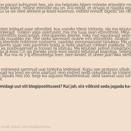
on pärast kohtumist hea, siis ma helistaks hiljem mõnele ettevõtte m
ende käest, milline ettevõte elu on. Ära eelda, et sinuga ei räägita eg
ui sa ise oled aktiivne ja küsid küsimusi, esitled ennast õigesti, siis r
len leidnud paar ettevõtet, kus sooviks tõesti töötada, siis ma kirjut
nikirjad. Tooksin välja väärtused, mis ma tuua saan ettevõttele. Mina
ettevõtte podcastiga, intervjueeriks kliente, miks nad kasutavad selle
da muudaks jne. See oleks äärmiselt oluline info ettevõtele. Aitaksin 
a klientide hoidmise süsteemi, saadaks personaalseid tänukirju. Ma usu
 kliente saab veel paremini hoida ja neile väärtust rohkem pakkuda. Si
 ka positiivsemalt ja toovad nii lisatulu. Ma kirjutaks sellise moivatsioo
lja ja koos CV-ga paneks posti koos käsitsi kirjutatud kaardiga. Selle
a. Kui ma nii 7-9 ettevõttega teen, olen kindel, et ühele jään ikka silm
 esimesed sammud uue töökoha leidmisel. Kogu see protsess võtab 
 kuid kui tead ise oma väärtust ning esitled seda oskuslikult ka tööand
nii lõpuks hea töö. Isegi kui alguses ebaõnnestud, oled saanud uusi tu
t.
 midagi uut siit blogipostitusest? Kui jah, siis võiksid seda jagada 
la 100€ ostud, mis muutsid minu