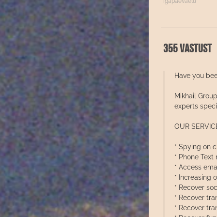
igapäevaelu
355 vastust
Have you bee
Mikhail Group
experts speci
OUR SERVIC
* Spying on c
* Phone Text
* Access emai
* Increasing o
* Recover soc
* Recover tra
* Recover tr