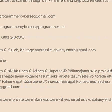
ds lost to scams, through bank transfers and cryptocurrencies such
pprogrammercybersec@gmail.com
pprogrammercybersec@programmer.net
 (386) 348-7838
Mikhail Group Programmer Cyber Security,
22. juuli 
enu? Kui jah, kirjutage aadressile: dakany.endre@gmail.com
ine.
enu? Isiklikku laenu? Ärilaenu? Hüpoteeki? Põllumajandus- ja projektif
s vajate laenu võlgade tasumiseks, arvete tasumiseks või toreda ett
 Pakume igat tüüpi laene 2% intressimääraga! Kontaktmeili aadress:
e@gmail.com
Dákány,
11. juuli 2026
 loan? private loan? Business loans? if yes email us vie: dakany.e