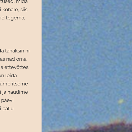
rtused, mida
 kohale, siis
usid tegema,
a tahaksin nii
idas nad oma
a ettevõttes,
on leida
i ümbritseme
i ja naudime
a päevi
i palju