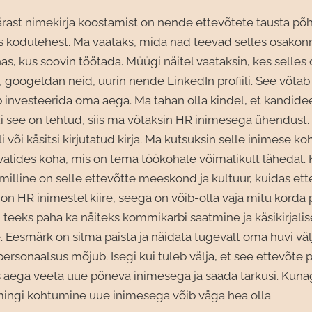
ast nimekirja koostamist on nende ettevõtete tausta põhj
s kodulehest. Ma vaataks, mida nad teevad selles osakon
s, kus soovin töötada. Müügi näitel vaataksin, kes selle
 googeldan neid, uurin nende LinkedIn profiili. See võtab
b investeerida oma aega. Ma tahan olla kindel, et kandide
ui see on tehtud, siis ma võtaksin HR inimesega ühendust
i või käsitsi kirjutatud kirja. Ma kutsuksin selle inimese koh
 valides koha, mis on tema töökohale võimalikult lähedal.
 milline on selle ettevõtte meeskond ja kultuur, kuidas ett
 on HR inimestel kiire, seega on võib-olla vaja mitu korda 
i teeks paha ka näiteks kommikarbi saatmine ja käsikirjali
 Eesmärk on silma paista ja näidata tugevalt oma huvi välja
personaalsus mõjub. Isegi kui tuleb välja, et see ettevõte p
 aega veeta uue põneva inimesega ja saada tarkusi. Kunagi
mingi kohtumine uue inimesega võib väga hea olla