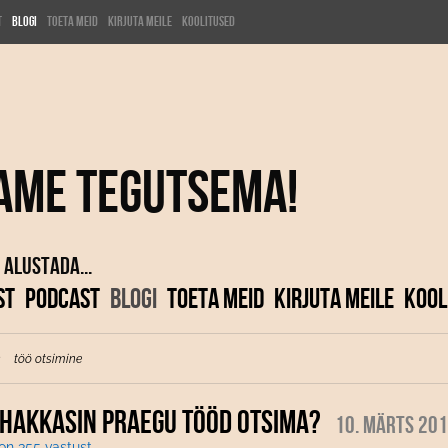
t
Blogi
Toeta meid
Kirjuta meile
KOOLITUSED
ame tegutsema!
 alustada...
ST
PODCAST
BLOGI
TOETA MEID
KIRJUTA MEILE
KOOL
töö otsimine
 HAKKASIN PRAEGU TÖÖD OTSIMA?
10. märts 20
 on 355 vastust