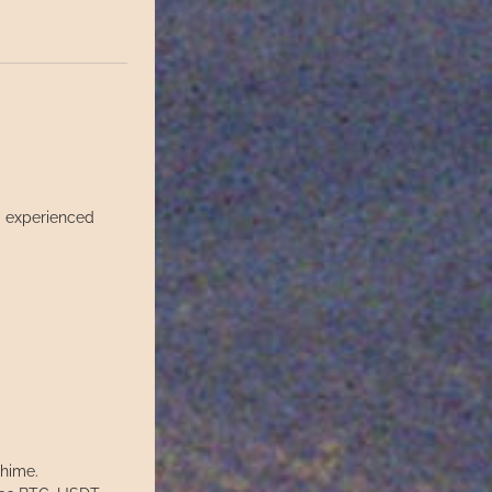
d experienced
Chime.