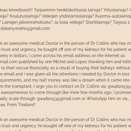
inaa kiireellisesti? Tarjoamme henkilökohtaisia ​​lainoja? Yrityslainoja?
oja? Koulutuslainoja? Velkojen yhdistämislainoja? Kuorma-autolainoj
? Lainojen jälleenrahoitusta? Ja lisää velkoja? Starttilainoja? Tarjous 2
: dakany.endre@gmail.com
Dékány,
27. juuni 2026
ank an awesome medical Doctor in the person of Dr Collins who has 
n trust and urgency, he bought off one of my kidneys for his patient
ey in dollars, i came across his email address on the internet as
il.com published by one Michel and Lopez thanking him and tellin
o their rescue financially as a result of buying their kidneys without 
he email and i was given all the attentions i needed by Doctor in less
requirements, and my half money was like a dream when it came int
e the transplant, i urge you to contact on Dr. Collins via; gw482053
al awesomeness to come through like mine few months ago. I promised
ually scale through. gw482053@gmail.com or WhatsApp him on via_ +
iae. From Thailand“
Olivia Patrick,
25. juuni 2026
ank an awesome medical Doctor in the person of Dr Collins who has 
n trust and urgency, he bought off one of my kidneys for his patient