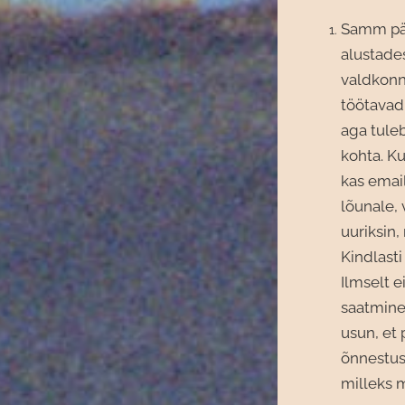
Samm pär
alustade
valdkonna
töötavad,
aga tule
kohta. K
kas email
lõunale,
uuriksin,
Kindlasti
Ilmselt e
saatmine.
usun, et 
õnnestus
milleks 