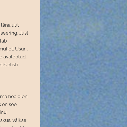
 täna uut
iseering. Just
tab
muljet. Usun,
le avaldatud.
tsialisti
s ma hea olen
s on see
inu
skus, väikse