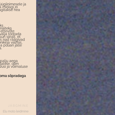
üügiinimesele ja
a midagi ei
äägitakse hea
aks
 näiteks
 ettevõte
välja töötada
n siiralt, et
is nad räägivad
nikirja valmis,
ga püüan jälle
a.
palju aega
jatele, olen
tvusi ja võimaluse
ka oma sõpradega
JÄRGMINE
Elu moto leidmine