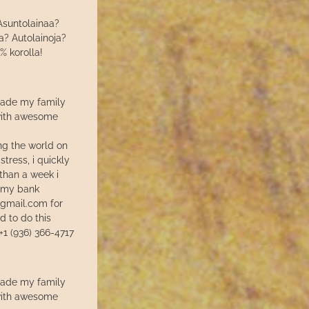
 Asuntolainaa?
a? Autolainoja?
 % korolla!
made my family
 with awesome
g the world on
stress, i quickly
 than a week i
o my bank
@gmail.com for
 to do this
1 (936) 366-4717
made my family
 with awesome