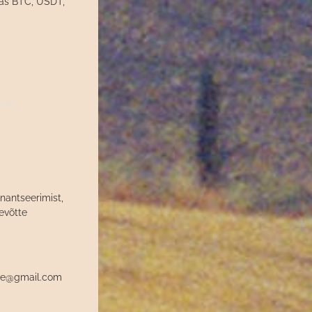
 as BTC, USDT,
2026
inantseerimist,
evõtte
ndre@gmail.com