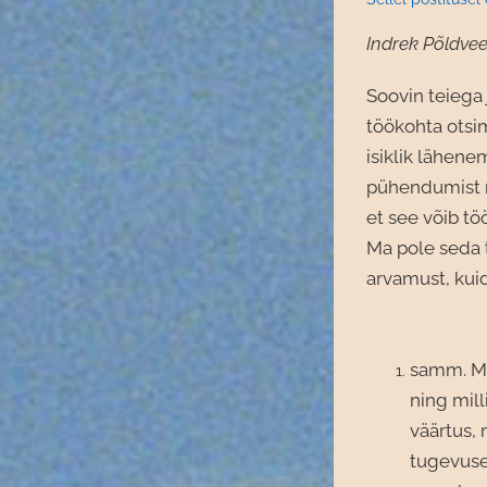
Indrek Põldve
Soovin teiega 
töökohta otsim
isiklik lähen
pühendumist n
et see võib tö
Ma pole seda t
arvamust, kui
samm. Ma
ning mill
väärtus,
tugevuse